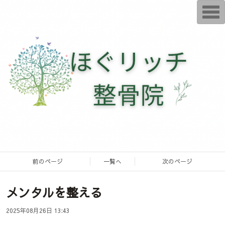
T
o
g
g
l
e
n
a
v
i
g
a
t
i
o
n
前のページ
一覧へ
次のページ
メンタルを整える
2025年08月26日 13:43